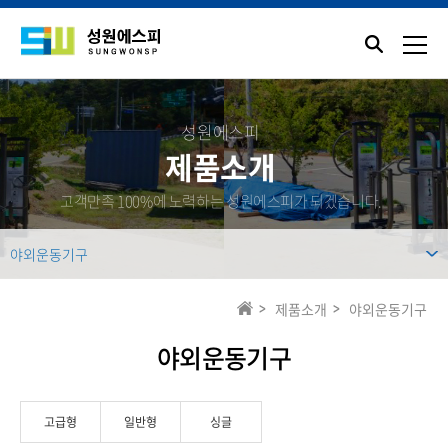
성원에스피
제품소개
고객만족 100%에 노력하는 성원에스피가 되겠습니다.
야외운동기구
제품소개
야외운동기구
야외운동기구
고급형
일반형
싱글