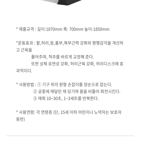
* 제품규격 : 길이:1870mm 폭: 700mm 높이:1850mm
*운동효과 : 팔,허리,등,흉부,복부근력 강화와 평행감각을 개선하
고 근육을
풀어주며, 척추를 바르게 교정해 준다.
또한 상체 유연성 강화, 허리근육 강화, 허리디스크에 효
과적이다.
* 사용방법 : ① 기구 위의 원형 손잡이를 양손으로 잡는다.
② 공중에 매달린 채 당기며 몸을 비틀어 회전시킨다.
③ 매회 10~30초, 1~3세트를 반복한다.
* 사용연령: 각 연령층 (단, 15세 이하 어린이나 노약자는 보호자
동반)