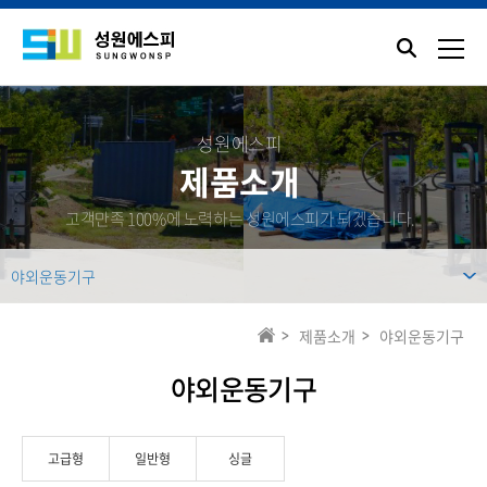
성원에스피
제품소개
고객만족 100%에 노력하는 성원에스피가 되겠습니다.
야외운동기구
제품소개
야외운동기구
야외운동기구
고급형
일반형
싱글