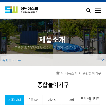
성원에스피
제품소개
고객만족 100%에 노력하는 성원에스피가 되겠습니다.
종합놀이기구
제품소개
종합놀이기구
종합놀이기구
아파트놀이터보
조합놀이대
흔들놀이
시이소
그네
수